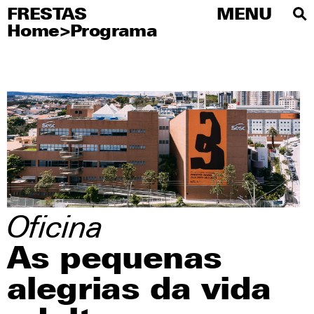
FRESTAS
FRESTAS
MENU
MENU
Home
>
Programa
PT
About
Artists
Editorial
Educational
Publications
Visitations
Oficina
Press
As pequenas
Social media
alegrias da vida