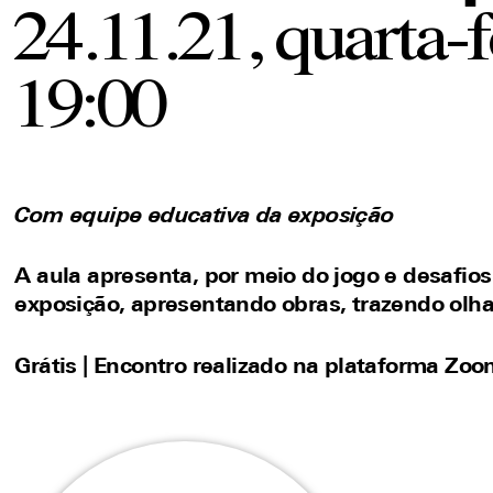
24.11.21, quarta-f
19:00
Com equipe educativa da exposição
A
aula
apresenta
,
por meio d
o
jogo
e desafios
exposição
,
a
presentando
obras, trazendo olh
Grátis | Encontro realizado na plataforma Zo