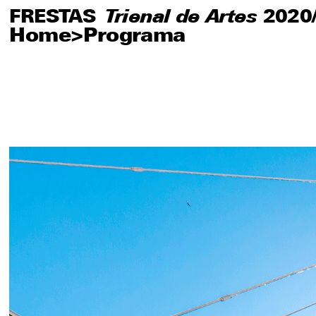
FRESTAS
FRESTAS
Trienal de Artes
Trienal de Artes
2020
2020
Home
>
Programa
Sobre
Artistas
Editorial
Educativo
Publicações
Agenda
Visite