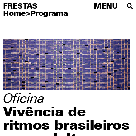
FRESTAS
FRESTAS
MENU
MENU
Home
>
Programa
PT
Sobre
Artistas
Editorial
Educativo
Publicações
Agenda
Oficina
Visite
Vivência de
Imprensa
ritmos brasileiros