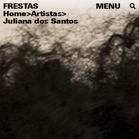
FRESTAS
FRESTAS
MENU
MENU
Home
>
Artistas
>
PT
Juliana dos Santos
Sobre
Artistas
Editorial
Educativo
Publicações
Agenda
Visite
Imprensa