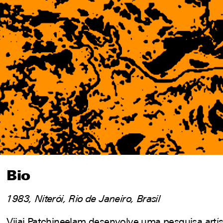
Imprensa
Redes sociais
Bio
1983, Niterói, Rio de Janeiro, Brasil
Vijai Patchineelam desenvolve uma pesquisa artís