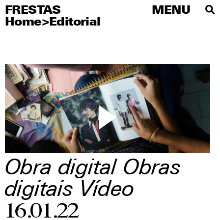
FRESTAS
FRESTAS
MENU
MENU
Home
>
Editorial
PT
Sobre
Artistas
Editorial
Educativo
Publicações
Agenda
Obra digital
Obras
Visite
digitais
Vídeo
Imprensa
16.01.22