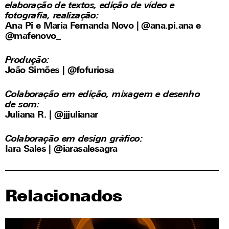
elaboração de textos, edição de vídeo e
fotografia, realização:
Ana Pi e Maria Fernanda Novo |
@ana.pi.ana
e
@mafenovo_
Produção:
João Simões |
@fofuriosa
Colaboração em edição, mixagem e desenho
de som:
Juliana R. |
@jjjulianar
Colaboração em design gráfico:
Iara Sales |
@iarasalesagra
Relacionados