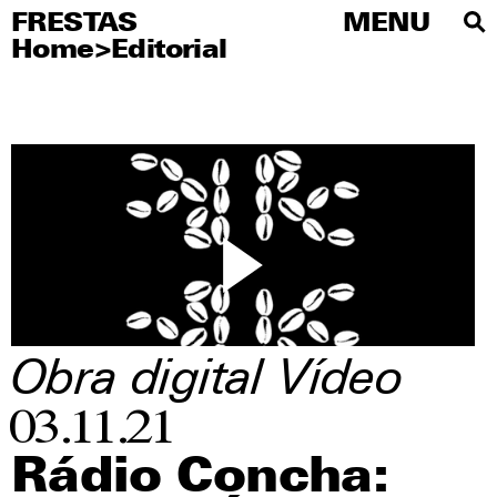
FRESTAS
FRESTAS
MENU
MENU
Home
>
Editorial
PT
Sobre
Artistas
Editorial
Educativo
Publicações
Agenda
Obra digital
Vídeo
Visite
03.11.21
Imprensa
Rádio Concha: