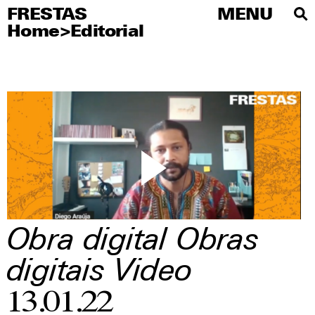
FRESTAS
FRESTAS
MENU
MENU
Home
>
Editorial
PT
About
Artists
Editorial
Educational
Publications
Visitations
Obra digital
Obras
Press
digitais
Video
Social media
13.01.22