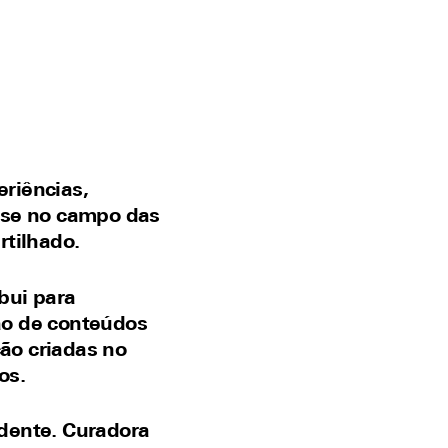
riências,
ase no campo das
rtilhado.
bui para
ão de conteúdos
ção criadas no
os.
ndente. Curadora