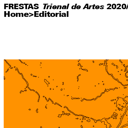
FRESTAS
FRESTAS
Trienal de Artes
Trienal de Artes
2020
2020
Home
>
Editorial
About
Artists
Editorial
Educational
Publications
Visitations
Press