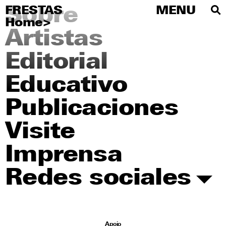
Sobre
FRESTAS
FRESTAS
MENU
MENU
Home
>
PT
Artistas
Sobre
Editorial
Artistas
Educativo
Editorial
Publicaciones
Educativo
Visite
Publicaciones
Imprensa
Visite
Redes sociales
Imprensa
Redes sociales
Apoio