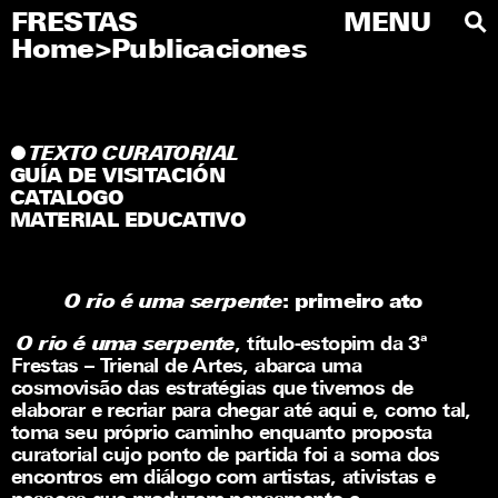
FRESTAS
FRESTAS
MENU
MENU
Home
>
Publicaciones
PT
Sobre
Artistas
TEXTO CURATORIAL
GUÍA DE VISITACIÓN
Editorial
CATALOGO
MATERIAL EDUCATIVO
Educativo
Publicaciones
O rio é uma serpente
: primeiro ato
Visite
O rio é uma serpente
, título-estopim da 3ª
Frestas – Trienal de Artes, abarca uma
Imprensa
cosmovisão das estratégias que tivemos de
elaborar e recriar para chegar até aqui e, como tal,
toma seu próprio caminho enquanto proposta
Redes sociales
curatorial cujo ponto de partida foi a soma dos
encontros em diálogo com artistas, ativistas e