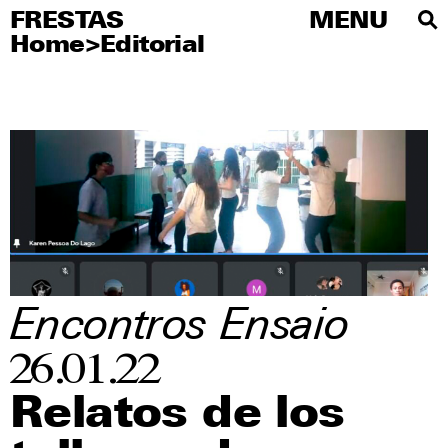
FRESTAS
FRESTAS
MENU
MENU
Home
>
Editorial
PT
Sobre
Artistas
Editorial
Educativo
Publicaciones
Visite
Encontros
Ensaio
Imprensa
26.01.22
Redes sociales
Relatos de los