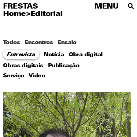
FRESTAS
FRESTAS
MENU
MENU
Home
>
Editorial
PT
Sobre
Artistas
Todos
Encontros
Ensaio
Editorial
Entrevista
Notícia
Obra digital
Educativo
Obras digitais
Publicação
Serviço
Video
Publicaciones
Visite
Imprensa
Redes sociales