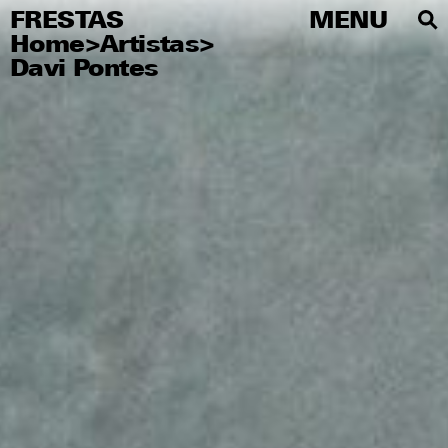
FRESTAS
FRESTAS
MENU
MENU
Home
>
Artistas
>
PT
Davi Pontes
Sobre
Artistas
Editorial
Educativo
Publicaciones
Visite
Imprensa
Redes sociales