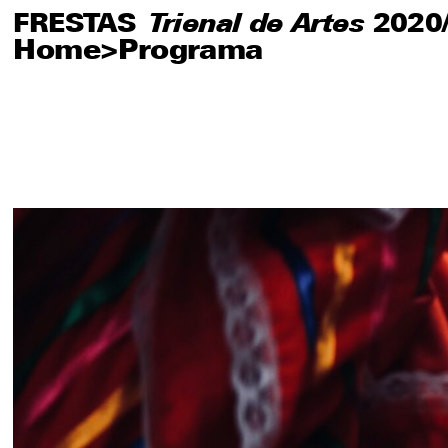
FRESTAS
FRESTAS
Trienal de Artes
Trienal de Artes
2020
2020
Home
>
Programa
Sobre
Artistas
Editorial
Educativo
Publicaciones
Visite
Imprensa