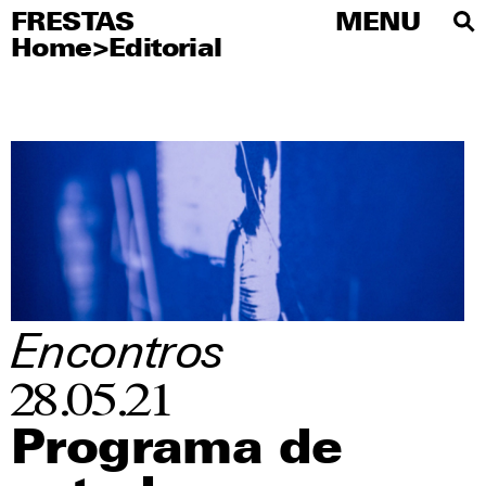
FRESTAS
FRESTAS
MENU
MENU
Home
>
Editorial
PT
Sobre
Artistas
Editorial
Educativo
Publicaciones
Visite
Encontros
Imprensa
28.05.21
Redes sociales
Programa de