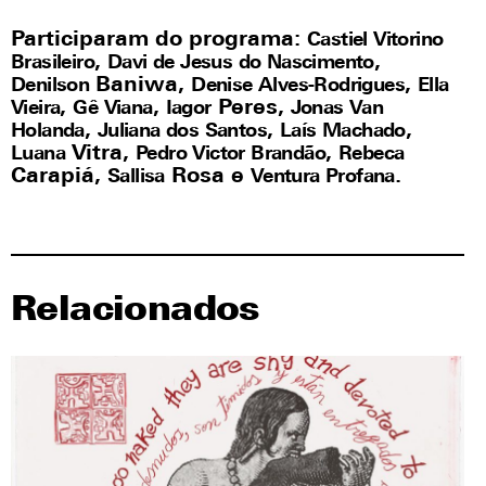
P
articipar
am
do programa:
Castiel Vitorino
,
,
Brasileiro
Davi de Jesus do Nascimento
Baniwa,
,
Denilson
Denise Alves-Rodrigues
Ella
,
,
Peres,
Vieira
Gê Viana
Iagor
Jonas Van
,
,
,
Holanda
Juliana dos Santos
Laís Machado
Vitra
,
,
Luana
Pedro Victor Brandão
Rebeca
Carapiá
,
Rosa e
.
Sallisa
Ventura Profana
Relacionados